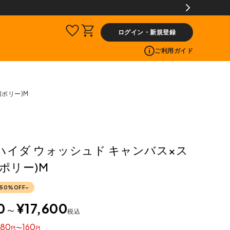
交換送料片道無料サービス
ログイン・新規登録
ご利用ガイド
(ポリー)M
A ハイダ ウォッシュド キャンバス×ス
(ポリー)M
50%OFF~
0
¥
17,600
〜
税込
80
160
〜