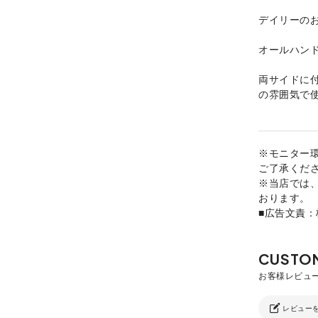
デイリーの
オールハン
両サイドに
の雰囲気で
※モニター
ご了承くだ
※当店では
おります。
■広告文責
レビュー