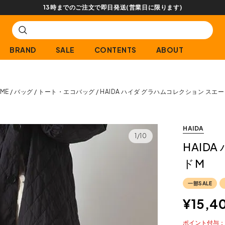
注文で即日発送(営業日に限ります)
BRAND
SALE
CONTENTS
ABOUT
ME
バッグ
トート・エコバッグ
HAIDA ハイダ グラハムコレクション スエ
HAIDA
1/10
HAID
ドM
一部SALE
¥
15,4
ポイント