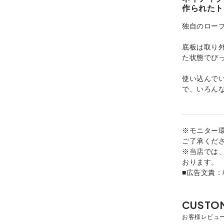
作られたト
独自のロー
底板は取り
た状態でぴ
使い込んで
で、いろん
※モニター
ご了承くだ
※当店では
おります。
■広告文責