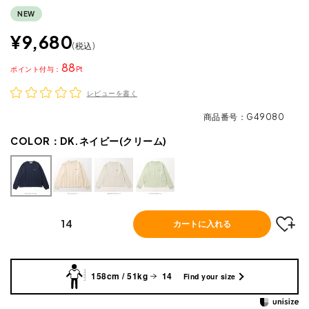
NEW
¥
9,680
税込
88
ポイント
レビューを書く
商品番号
G49080
COLOR：
DK.ネイビー(クリーム)
14
カートに入れる
158cm / 51kg
14
Find your size