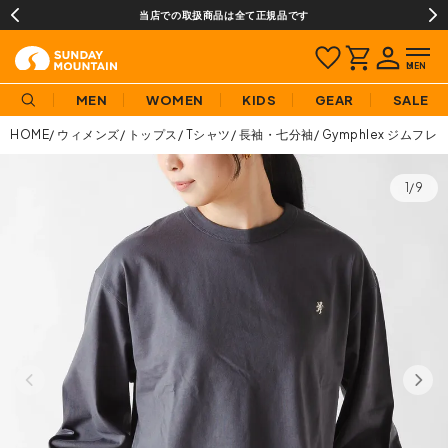
当店での取扱商品は全て正規品です
MEN
WOMEN
KIDS
GEAR
SALE
HOME
ウィメンズ
トップス
Tシャツ
長袖・七分袖
Gymphlex ジムフ
1/9