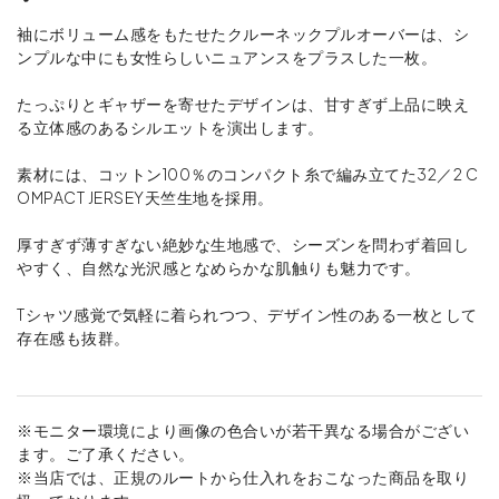
袖にボリューム感をもたせたクルーネックプルオーバーは、シ
ンプルな中にも女性らしいニュアンスをプラスした一枚。
たっぷりとギャザーを寄せたデザインは、甘すぎず上品に映え
る立体感のあるシルエットを演出します。
素材には、コットン100％のコンパクト糸で編み立てた32／2 C
OMPACT JERSEY天竺生地を採用。
厚すぎず薄すぎない絶妙な生地感で、シーズンを問わず着回し
やすく、自然な光沢感となめらかな肌触りも魅力です。
Tシャツ感覚で気軽に着られつつ、デザイン性のある一枚として
存在感も抜群。
※モニター環境により画像の色合いが若干異なる場合がござい
ます。ご了承ください。
※当店では、正規のルートから仕入れをおこなった商品を取り