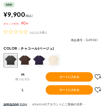
NEW
¥
9,900
税込
90
ポイント
レビューを書く
商品番号
G49061
COLOR：
チャコール(ベージュ)
M
カートに入れる
残りわずか
L
カートに入れる
amazonのアカウントにご登録の住所・