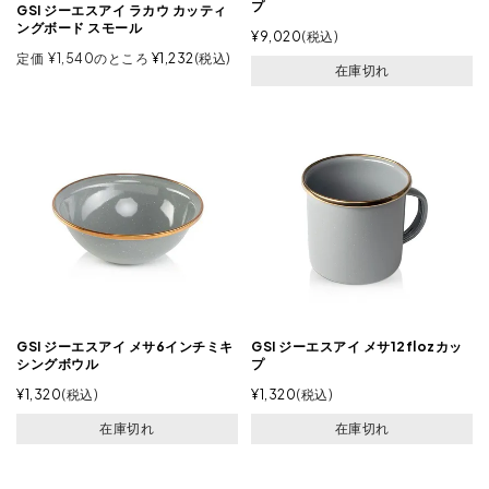
プ
GSI ジーエスアイ ラカウ カッティ
ングボード スモール
¥
9,020
税込
定価
¥
1,540
のところ
¥
1,232
税込
在庫切れ
GSI ジーエスアイ メサ6インチミキ
GSI ジーエスアイ メサ12flozカッ
シングボウル
プ
¥
1,320
税込
¥
1,320
税込
在庫切れ
在庫切れ