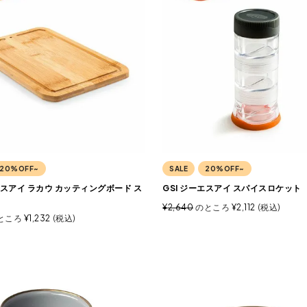
20%OFF~
SALE
20%OFF~
エスアイ ラカウ カッティングボード ス
GSI ジーエスアイ スパイスロケット
¥
2,640
のところ
¥
2,112
税込
ところ
¥
1,232
税込