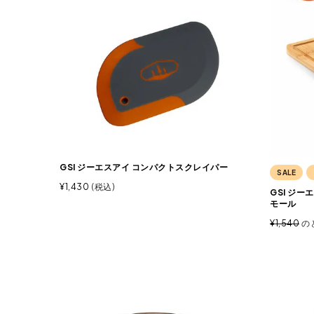
GSI ジーエスアイ コンパクトスクレイパー
SALE
¥
1,430
税込
GSI ジー
モール
¥
1,540
の