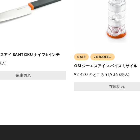
エスアイ SANTOKU ナイフ6インチ
SALE
20%OFF~
税込
GSI ジーエスアイ スパイスミサイル
¥
2,420
のところ
¥
1,936
税込
在庫切れ
在庫切れ