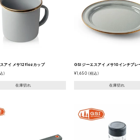
エスアイ メサ12flozカップ
GSI ジーエスアイ メサ10インチプレ
込
¥
1,650
税込
在庫切れ
在庫切れ