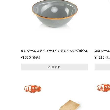
GSI ジーエスアイ メサ6インチミキシングボウル
GSI ジー
¥
1,320
税込
¥
1,320
税
在庫切れ