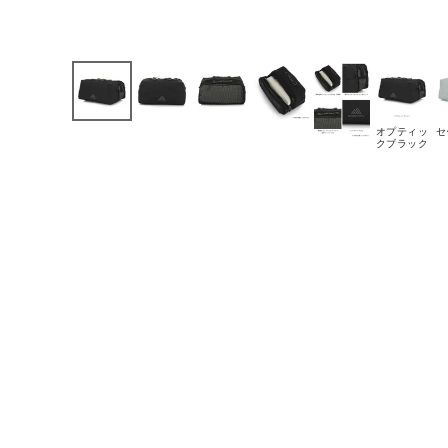
オプティッ
セ
クブラック