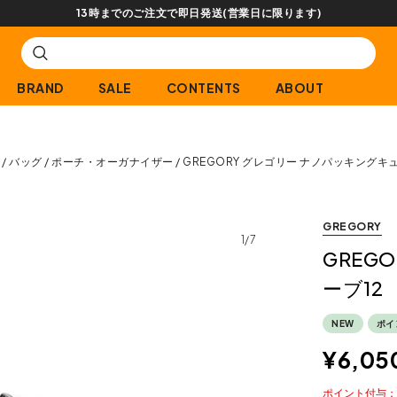
13時までのご注文で即日発送(営業日に限ります)
BRAND
SALE
CONTENTS
ABOUT
バッグ
ポーチ・オーガナイザー
GREGORY グレゴリー ナノパッキングキュ
GREGORY
1/7
GREG
ーブ12
NEW
ポイ
¥
6,05
ポイント