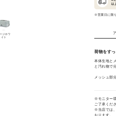
※営業日に限
ージホワ
イト
荷物をすっ
本体生地と
と汚れ物で
メッシュ部
※モニター
ご了承くだ
※当店では
おります。