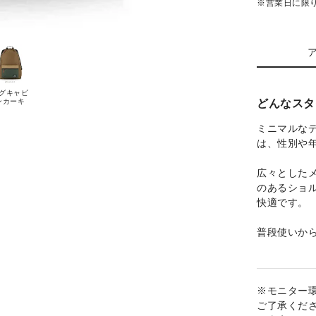
※営業日に限
グキャビ
どんなスタ
ンカーキ
ミニマルな
は、性別や
広々とした
のあるショ
快適です。
普段使いか
※モニター
ご了承くだ