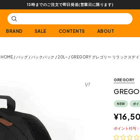
【会員限定】交換送料片道無料サービス
BRAND
SALE
CONTENTS
ABOUT
HOME
バッグ
バックパック
20L~
GREGORY グレゴリー リラックスデイ
GREGORY
1/7
GREG
NEW
ポイ
¥
16,5
ポイント