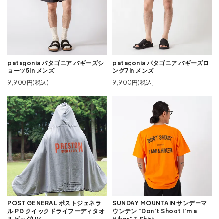
patagonia パタゴニア バギーズシ
patagonia パタゴニア バギーズロ
ョーツ5in メンズ
ング7in メンズ
9,900円(税込)
9,900円(税込)
POST GENERAL ポストジェネラ
SUNDAY MOUNTAIN サンデーマ
ル PG クイックドライフーディタオ
ウンテン "Don't Shoot I'm a
ルビッグUV
Hiker" T Shirt