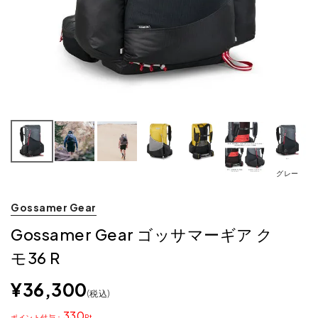
グレー
Gossamer Gear
Gossamer Gear ゴッサマーギア ク
モ36 R
¥
36,300
税込
330
ポイント