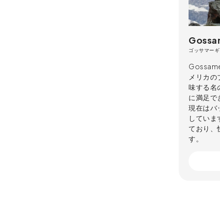
Gossa
ゴッサマーギ
Gossa
メリカの
味する名
に満足で
現在はバ
していま
ており、
す。