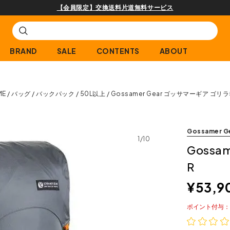
【会員限定】交換送料片道無料サービス
BRAND
SALE
CONTENTS
ABOUT
ME
バッグ
バックパック
50L以上
Gossamer Gear ゴッサマーギア ゴリラ
Gossamer G
1/10
Gossa
R
¥
53,9
ポイント