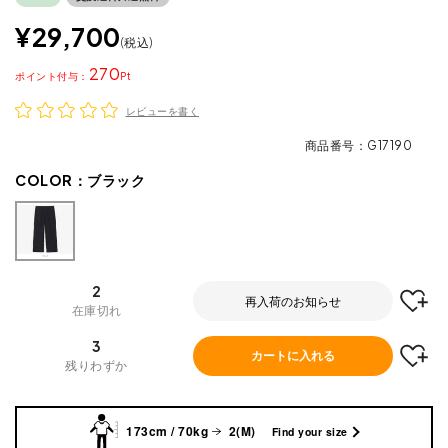
¥
29,700
税込
270
ポイント
レビューを書く
商品番号
G17190
COLOR：
ブラック
2
再入荷のお知らせ
在庫切れ
3
カートに入れる
残りわずか
173cm / 70kg
2(M)
Find your size