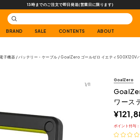
【会員限定】交換送
BRAND
SALE
CONTENTS
ABOUT
電子機器
バッテリー・ケーブル
GoalZero ゴールゼロ イエティ500X120V
GoalZero
1/11
GoalZ
ワーステ
¥
121,
ポイント