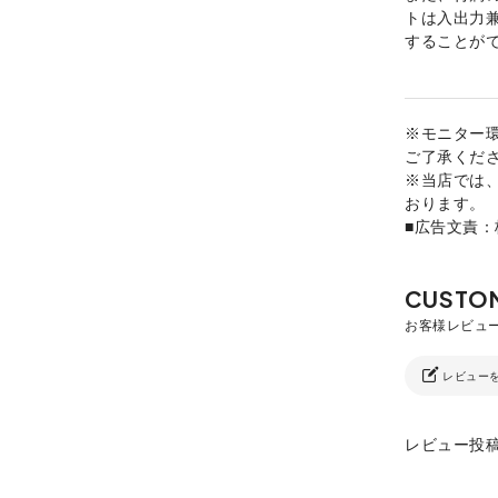
トは入出力
することが
※モニター
ご了承くだ
※当店では
おります。
■広告文責
レビュー
レビュー投