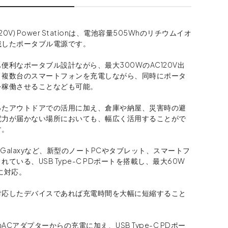
X (120V) Power Stationは、電池容量505Whのリチウムイオ
載したポータブル電源です。
便利なポータブル設計ながら、最大300WのAC120V出
、複数台のスマートフォンを充電しながら、同時にポータ
を稼働させることなども可能。
ったアウトドアでの活用に加え、倉庫や納屋、災害時の避
電力が届かない場所においても、幅広く活用することがで
す。
kやGalaxyなど、新型のノートPCやタブレット、スマートフ
れている、USB Type-C PDポートを搭載し、最大60W
に対応。
対応したデバイスであれば充電時間を大幅に短縮すること
。
ACアダプターからの充電に加え、USB Type-C PDポー