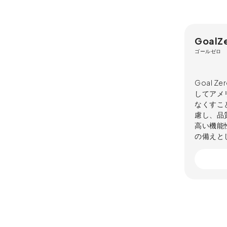
GoalZ
ゴールゼロ
Goal 
してアメ
なくすこ
慮し、品
高い機能
の備えと