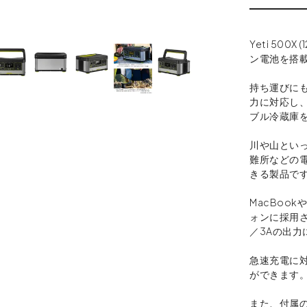
Yeti 500
ン電池を搭
持ち運びにも
力に対応し
ブル冷蔵庫
川や山とい
難所などの
きる製品で
MacBoo
ォンに採用さ
／3Aの出力
急速充電に
ができます
また、付属の