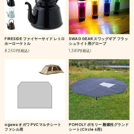
FIRESIDE ファイヤーサイド レトロ
SWAG GEAR スワッグギア フラッ
ホーローケトル
シュライト用グローブ
8,250円(税込)
1,381円(税込)
ogawa オガワ PVCマルチシート
POMOLY ポモリー 難燃性グランド
ファシル用
シート(Circle 6用)