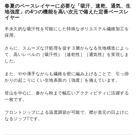
春夏のベースレイヤーに必要な「吸汗、速乾、通気、生
地強度」の4つの機能を高い次元で備えた定番ベースレ
イヤー
半永久的な吸汗性を可能にした特殊なポリエステル繊維加工を
採用。
さらに、スムーズな汗処理を促す３層からなる生地構造によっ
て、高いレベルの［吸汗性］［速乾性］［通気性］を実現しま
した。
また、やや薄手ながらも繊維を密に編み上げることで、引っ掛
かりの起こりにくい生地表面の［強度］を備えています。
登山を中心に、春から秋まで幅広いアクティビティに活躍する
一枚です。
フロントジップによる温度調節が可能で、襟が首元の日よけに
なるジップTです。