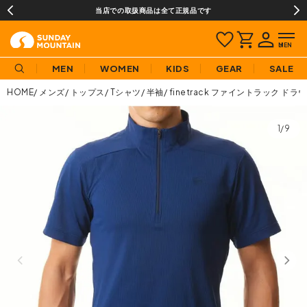
当店での取扱商品は全て正規品です
MEN
WOMEN
KIDS
GEAR
SALE
HOME
メンズ
トップス
Tシャツ
半袖
finetrack ファイントラック 
1/9