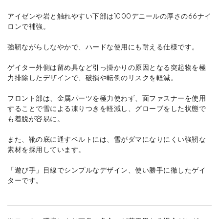
アイゼンや岩と触れやすい下部は1000デニールの厚さの66ナイ
ロンで補強。
強靭ながらしなやかで、ハードな使用にも耐える仕様です。
ゲイター外側は留め具など引っ掛かりの原因となる突起物を極
力排除したデザインで、破損や転倒のリスクを軽減。
フロント部は、金属パーツを極力使わず、面ファスナーを使用
することで雪による凍りつきを軽減し、グローブをした状態で
も着脱が容易に。
また、靴の底に通すベルトには、雪がダマになりにくい強靭な
素材を採用しています。
「遊び手」目線でシンプルなデザイン、使い勝手に徹したゲイ
ターです。