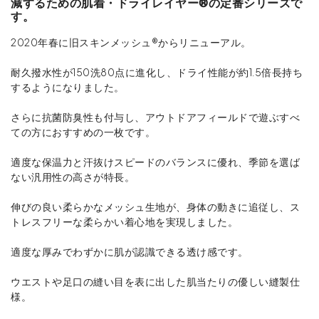
減するための肌着・ドライレイヤー®の定番シリーズで
す。
2020年春に旧スキンメッシュ®からリニューアル。
耐久撥水性が150洗80点に進化し、ドライ性能が約1.5倍長持ち
するようになりました。
さらに抗菌防臭性も付与し、アウトドアフィールドで遊ぶすべ
ての方におすすめの一枚です。
適度な保温力と汗抜けスピードのバランスに優れ、季節を選ば
ない汎用性の高さが特長。
伸びの良い柔らかなメッシュ生地が、身体の動きに追従し、ス
トレスフリーな柔らかい着心地を実現しました。
適度な厚みでわずかに肌が認識できる透け感です。
ウエストや足口の縫い目を表に出した肌当たりの優しい縫製仕
様。