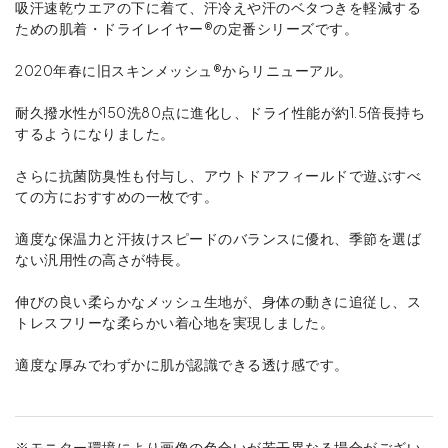
吸汗速乾ウエアの下に着て、汗冷えや汗のベタつきを軽減する
ための肌着・ドライレイヤー®の定番シリーズです。
2020年春に旧スキンメッシュ®からリニューアル。
耐久撥水性が150洗80点に進化し、ドライ性能が約1.5倍長持ち
するようになりました。
さらに抗菌防臭性も付与し、アウトドアフィールドで遊ぶすべ
ての方におすすめの一枚です。
適度な保温力と汗抜けスピードのバランスに優れ、季節を選ば
ない汎用性の高さが特長。
伸びの良い柔らかなメッシュ生地が、身体の動きに追従し、ス
トレスフリーな柔らかい着心地を実現しました。
適度な厚みでわずかに肌が認識できる透け感です。
※モニター環境により画像の色合いが若干異なる場合がござい