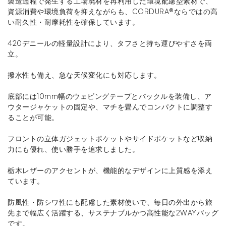
製造過程で発生する工場廃材を再利用した環境配慮型素材で、
資源消費や環境負荷を抑えながらも、CORDURA®ならではの高
い耐久性・耐摩耗性を確保しています。
420デニールの軽量設計により、タフさと持ち運びやすさを両
立。
撥水性も備え、急な天候変化にも対応します。
底部には10mm幅のウェビングテープとバックルを装備し、ア
ウタージャケットの固定や、マチを畳んでコンパクトに調整す
ることが可能。
フロントの立体ガジェットポケットやサイドポケットなど収納
力にも優れ、使い勝手を追求しました。
栃木レザーのアクセントが、機能的なデザインに上質感を添え
ています。
防風性・防シワ性にも配慮した素材使いで、毎日の外出から旅
先まで幅広く活躍する、サステナブルかつ高性能な2WAYバッグ
です。