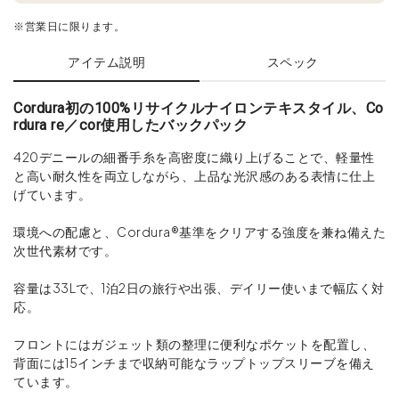
※営業日に限ります。
アイテム説明
スペック
Cordura初の100%リサイクルナイロンテキスタイル、Co
rdura re／cor使用したバックパック
420デニールの細番手糸を高密度に織り上げることで、軽量性
と高い耐久性を両立しながら、上品な光沢感のある表情に仕上
げています。
環境への配慮と、Cordura®基準をクリアする強度を兼ね備えた
次世代素材です。
容量は33Lで、1泊2日の旅行や出張、デイリー使いまで幅広く対
応。
フロントにはガジェット類の整理に便利なポケットを配置し、
背面には15インチまで収納可能なラップトップスリーブを備え
ています。