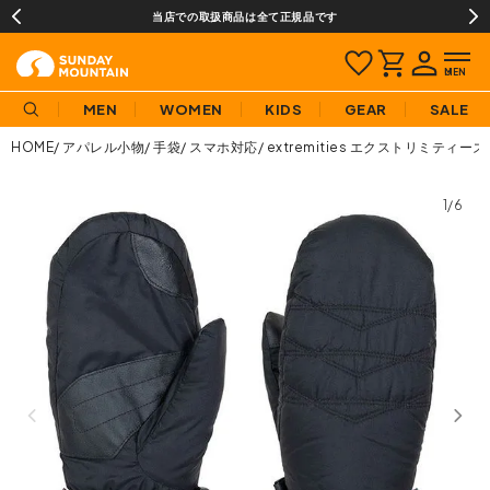
当店での取扱商品は全て正規品です
MEN
WOMEN
KIDS
GEAR
SALE
HOME
アパレル小物
手袋
スマホ対応
extremities エクストリミテ
1/6