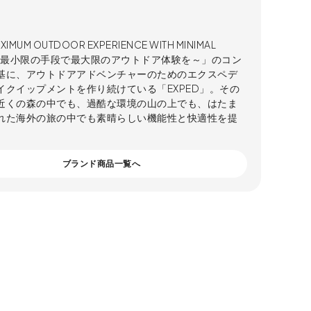
XIMUM OUTDOOR EXPERIENCE WITH MINIMAL
S～最小限の手段で最大限のアウトドア体験を～」のコン
基に、アウトドアアドベンチャーのためのエクスペデ
イクイップメントを作り続けている「EXPED」。その
近くの森の中でも、過酷な環境の山の上でも、はたま
れた海外の旅の中でも素晴らしい機能性と快適性を提
。
ブランド商品一覧へ