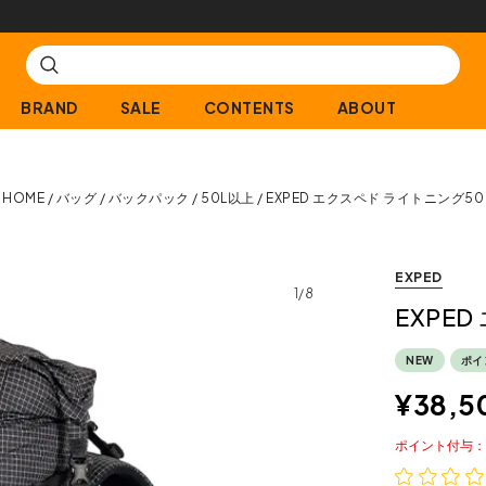
【会員限定】交換送料片道無料サービス
BRAND
SALE
CONTENTS
ABOUT
HOME
バッグ
バックパック
50L以上
EXPED エクスペド ライトニング50
EXPED
1/8
EXPE
NEW
ポイ
¥
38,5
ポイント