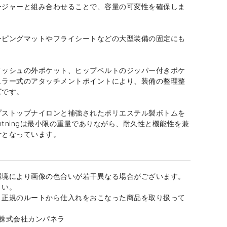
ージャーと組み合わせることで、容量の可変性を確保しま
ーピングマットやフライシートなどの大型装備の固定にも
。
メッシュの外ポケット、ヒップベルトのジッパー付きポケ
ュラー式のアタッチメントポイントにより、装備の整理整
ズです。
プストップナイロンと補強されたポリエステル製ボトムを
ghtningは最小限の重量でありながら、耐久性と機能性を兼
計となっています。
環境により画像の色合いが若干異なる場合がございます。
さい。
、正規のルートから仕入れをおこなった商品を取り扱って
：株式会社カンパネラ