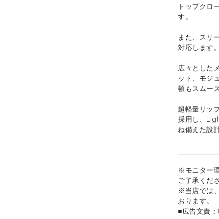
トップクロ
す。
また、スリ
対応します
広々とした
ット、モジ
頓もスムー
超軽量リッ
採用し、Li
ね備えた設
※モニター
ご了承くだ
※当店では
おります。
■広告文責