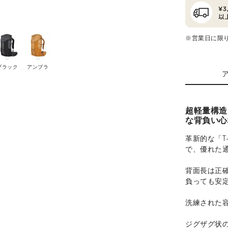
※営業日に限
ブラック
アンブラ
超軽量構造
な背負い心
革新的な「T
で、優れた
背面長は正
負っても安
洗練された
ジグザグ状