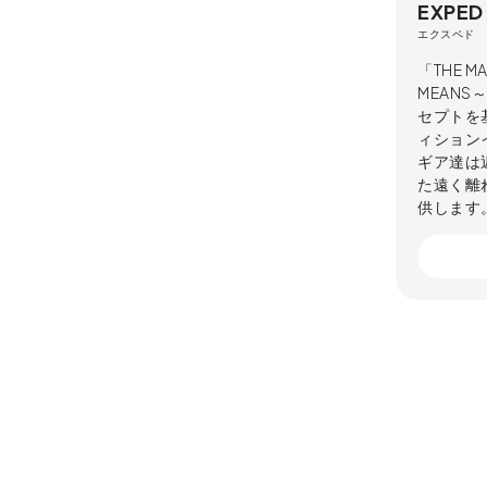
EXPED
エクスペド
「THE MA
MEAN
セプトを
ィション
ギア達は
た遠く離
供します