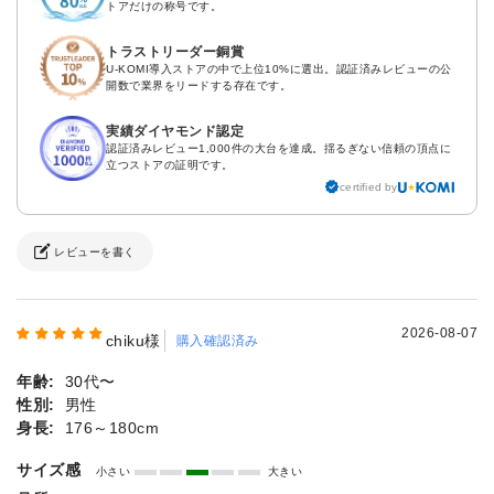
トアだけの称号です。
トラストリーダー銅賞
U-KOMI導入ストアの中で上位10%に選出。認証済みレビューの公
開数で業界をリードする存在です。
実績ダイヤモンド認定
認証済みレビュー1,000件の大台を達成。揺るぎない信頼の頂点に
立つストアの証明です。
certified by
レビューを書く
2026-08-07
chiku様
購入確認済み
年齢:
30代〜
性別:
男性
身長:
176～180cm
サイズ感
小さい
大きい