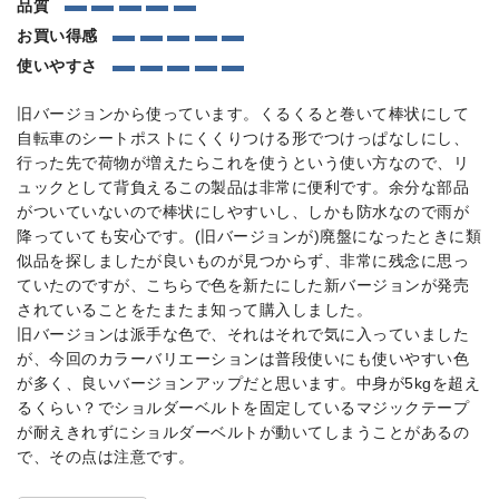
品質
お買い得感
使いやすさ
旧バージョンから使っています。くるくると巻いて棒状にして
自転車のシートポストにくくりつける形でつけっぱなしにし、
行った先で荷物が増えたらこれを使うという使い方なので、リ
ュックとして背負えるこの製品は非常に便利です。余分な部品
がついていないので棒状にしやすいし、しかも防水なので雨が
降っていても安心です。(旧バージョンが)廃盤になったときに類
似品を探しましたが良いものが見つからず、非常に残念に思っ
ていたのですが、こちらで色を新たにした新バージョンが発売
されていることをたまたま知って購入しました。
旧バージョンは派手な色で、それはそれで気に入っていました
が、今回のカラーバリエーションは普段使いにも使いやすい色
が多く、良いバージョンアップだと思います。中身が5kgを超え
るくらい？でショルダーベルトを固定しているマジックテープ
が耐えきれずにショルダーベルトが動いてしまうことがあるの
で、その点は注意です。