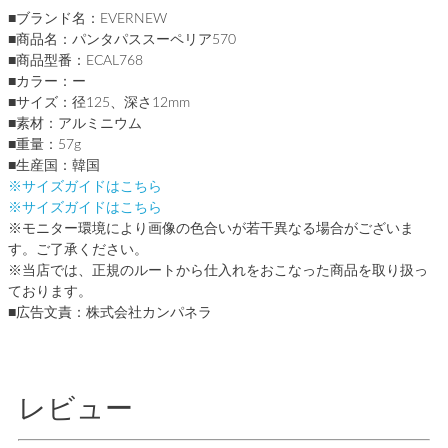
■ブランド名：EVERNEW
■商品名：パンタパススーペリア570
■商品型番：ECAL768
■カラー：ー
■サイズ：径125、深さ12mm
■素材：アルミニウム
■重量：57g
■生産国：韓国
※サイズガイドはこちら
※サイズガイドはこちら
※モニター環境により画像の色合いが若干異なる場合がございま
す。ご了承ください。
※当店では、正規のルートから仕入れをおこなった商品を取り扱っ
ております。
■広告文責：株式会社カンパネラ
レビュー