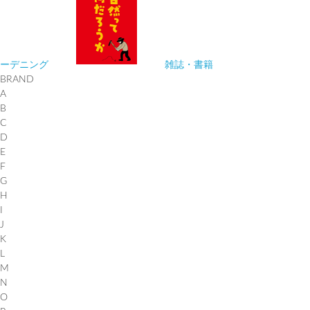
ーデニング
雑誌・書籍
BRAND
A
B
C
D
E
F
G
H
I
J
K
L
M
N
O