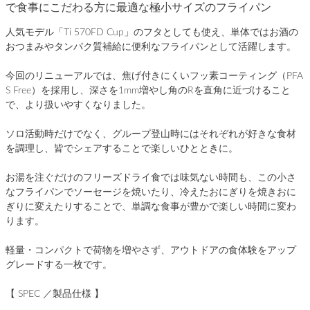
で食事にこだわる方に最適な極小サイズのフライパン
人気モデル「Ti 570FD Cup」のフタとしても使え、単体ではお酒の
おつまみやタンパク質補給に便利なフライパンとして活躍します。
今回のリニューアルでは、焦げ付きにくいフッ素コーティング（PFA
S Free）を採用し、深さを1mm増やし角のRを直角に近づけること
で、より扱いやすくなりました。
ソロ活動時だけでなく、グループ登山時にはそれぞれが好きな食材
を調理し、皆でシェアすることで楽しいひとときに。
お湯を注ぐだけのフリーズドライ食では味気ない時間も、この小さ
なフライパンでソーセージを焼いたり、冷えたおにぎりを焼きおに
ぎりに変えたりすることで、単調な食事が豊かで楽しい時間に変わ
ります。
軽量・コンパクトで荷物を増やさず、アウトドアの食体験をアップ
グレードする一枚です。
【 SPEC ／製品仕様 】