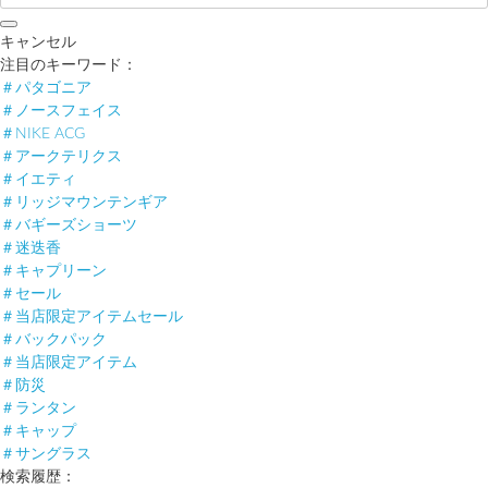
キャンセル
注目のキーワード：
＃パタゴニア
＃ノースフェイス
＃NIKE ACG
＃アークテリクス
＃イエティ
＃リッジマウンテンギア
＃バギーズショーツ
＃迷迭香
＃キャプリーン
＃セール
＃当店限定アイテムセール
＃バックパック
＃当店限定アイテム
＃防災
＃ランタン
＃キャップ
＃サングラス
検索履歴：