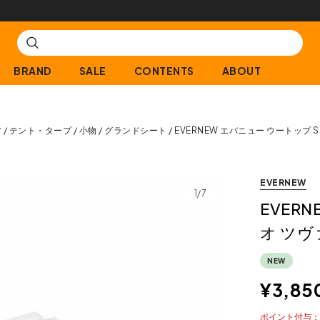
【会員限定】交換送料片道無料サービス
BRAND
SALE
CONTENTS
ABOUT
ア
テント・タープ
小物
グランドシート
EVERNEW エバニュー ウートップ 
EVERNEW
1/7
EVER
オ ツヴ
NEW
¥
3,85
ポイント