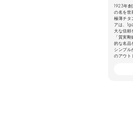
1923
の名を世
極薄チタ
アは、1
大な信頼
「質実剛
的な名品
シンプル
のアウト