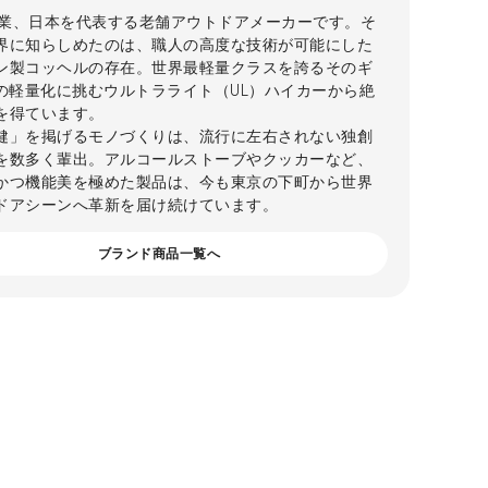
年創業、日本を代表する老舗アウトドアメーカーです。そ
界に知らしめたのは、職人の高度な技術が可能にした
ン製コッヘルの存在。世界最軽量クラスを誇るそのギ
gの軽量化に挑むウルトラライト（UL）ハイカーから絶
を得ています。
健」を掲げるモノづくりは、流行に左右されない独創
を数多く輩出。アルコールストーブやクッカーなど、
かつ機能美を極めた製品は、今も東京の下町から世界
ドアシーンへ革新を届け続けています。
ブランド商品一覧へ