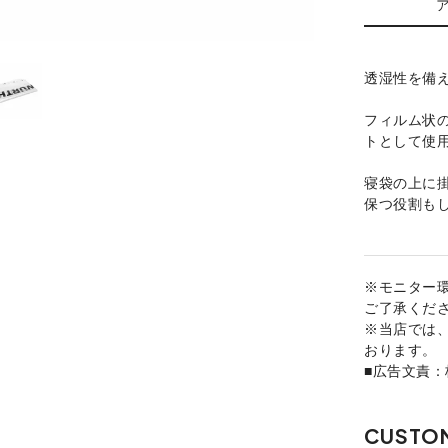
透湿性を備
フィルム状
トとして使
寝袋の上に
保つ役割も
※モニター
ご了承くだ
※当店では
おります。
■広告文責