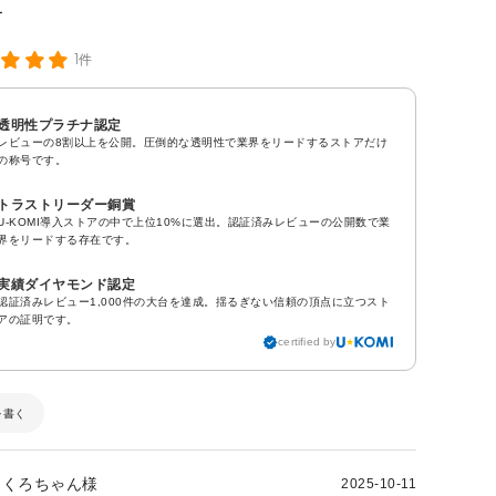
1件
透明性プラチナ認定
レビューの8割以上を公開。圧倒的な透明性で業界をリードするストアだけ
の称号です。
トラストリーダー銅賞
U-KOMI導入ストアの中で上位10%に選出。認証済みレビューの公開数で業
界をリードする存在です。
実績ダイヤモンド認定
認証済みレビュー1,000件の大台を達成。揺るぎない信頼の頂点に立つスト
アの証明です。
certified by
を書く
くろちゃん様
2025-10-11