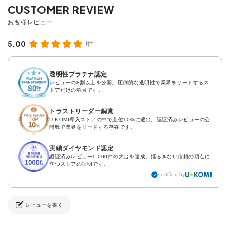
5.00
1件
透明性プラチナ認定
レビューの8割以上を公開。圧倒的な透明性で業界をリードするス
トアだけの称号です。
トラストリーダー銅賞
U-KOMI導入ストアの中で上位10%に選出。認証済みレビューの公
開数で業界をリードする存在です。
実績ダイヤモンド認定
認証済みレビュー1,000件の大台を達成。揺るぎない信頼の頂点に
立つストアの証明です。
certified by
レビューを書く