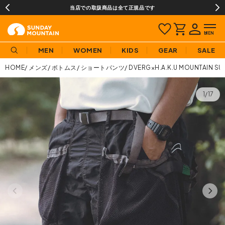
当店での取扱商品は全て正規品です
MEN
WOMEN
KIDS
GEAR
SALE
HOME
メンズ
ボトムス
ショートパンツ
DVERG×H.A.K.U MOUNTA
1/17