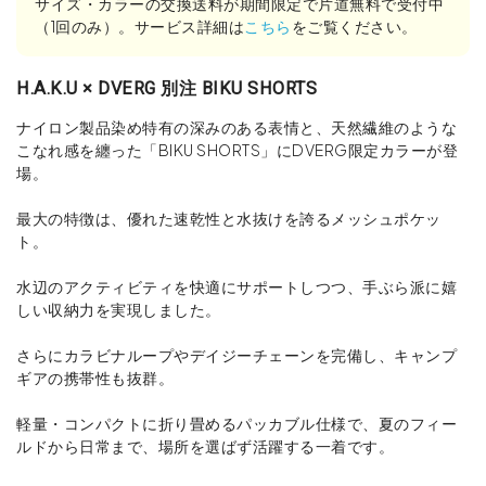
サイズ・カラーの交換送料が期間限定で片道無料で受付中
（1回のみ）。サービス詳細は
こちら
をご覧ください。
H.A.K.U × DVERG 別注 BIKU SHORTS
ナイロン製品染め特有の深みのある表情と、天然繊維のような
こなれ感を纏った「BIKU SHORTS」にDVERG限定カラーが登
場。
最大の特徴は、優れた速乾性と水抜けを誇るメッシュポケッ
ト。
水辺のアクティビティを快適にサポートしつつ、手ぶら派に嬉
しい収納力を実現しました。
さらにカラビナループやデイジーチェーンを完備し、キャンプ
ギアの携帯性も抜群。
軽量・コンパクトに折り畳めるパッカブル仕様で、夏のフィー
ルドから日常まで、場所を選ばず活躍する一着です。