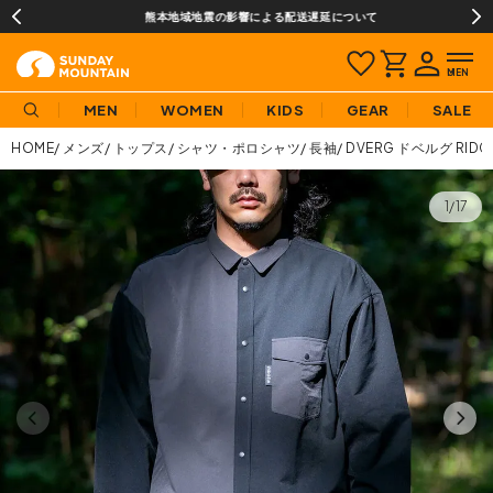
熊本地域地震の影響による配送遅延について
MEN
WOMEN
KIDS
GEAR
SALE
HOME
メンズ
トップス
シャツ・ポロシャツ
長袖
DVERG ドベルグ RIDGE M
1/17