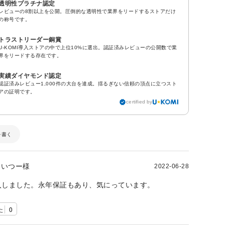
透明性プラチナ認定
レビューの8割以上を公開。圧倒的な透明性で業界をリードするストアだけ
の称号です。
トラストリーダー銅賞
U-KOMI導入ストアの中で上位10%に選出。認証済みレビューの公開数で業
界をリードする存在です。
実績ダイヤモンド認定
認証済みレビュー1,000件の大台を達成。揺るぎない信頼の頂点に立つスト
アの証明です。
certified by
を書く
いつー様
2022-06-28
入しました。永年保証もあり、気にっています。
た
0