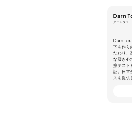
Darn T
ダーンタフ
Darn 
下を作り
だわり、
な履き心
擦テスト
証。日常
スを提供