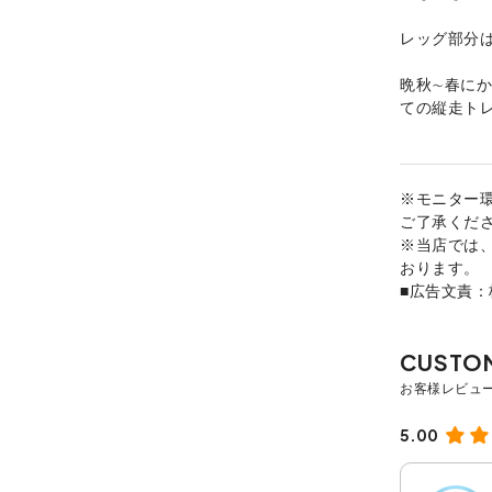
レッグ部分
晩秋∼春に
ての縦走ト
※モニター
ご了承くだ
※当店では
おります。
■広告文責
5.00