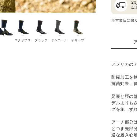
※営業日に限
エクリプス
ブラック
チャコール
オリーブ
アメリカの
防縮加工を
抗菌効果、
足裏と脛の
デルよりも
グを施しず
アーチ部分
とつま先部
適な履き心