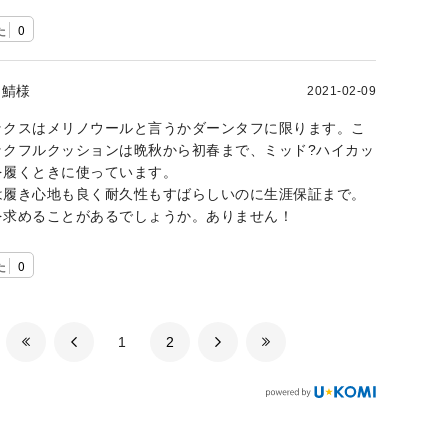
た
0
鯖様
2021-02-09
ックスはメリノウールと言うかダーンタフに限ります。こ
ックフルクッションは晩秋から初春まで、ミッド?ハイカッ
を履くときに使っています。
は履き心地も良く耐久性もすばらしいのに生涯保証まで。
を求めることがあるでしょうか。ありません！
た
0
​1
​2