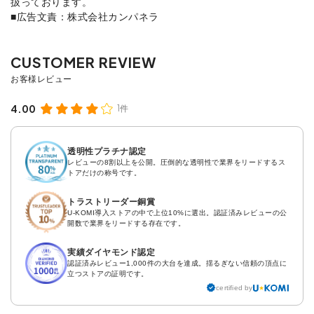
扱っております。
■広告文責：株式会社カンパネラ
4.00
1件
透明性プラチナ認定
レビューの8割以上を公開。圧倒的な透明性で業界をリードするス
トアだけの称号です。
トラストリーダー銅賞
U-KOMI導入ストアの中で上位10%に選出。認証済みレビューの公
開数で業界をリードする存在です。
実績ダイヤモンド認定
認証済みレビュー1,000件の大台を達成。揺るぎない信頼の頂点に
立つストアの証明です。
certified by