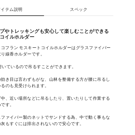
アイテム説明
スペック
プやトレッキングも安心して楽しむことができる
コイルホルダー
NS コフラン モスキートコイルホルダーはグラスファイバー
取り線香ホルダーです。
が付いているので吊るすことができます。
の効き目は言わずもがな、山林を整備する方が腰に吊るし
いるのも見受けられます。
グ中、近い場所などに吊るしたり、置いたりして作業する
めです。
スファイバー製のネットでサンドする為、中で動く事もな
の灰もすぐには排出されないので安心です。