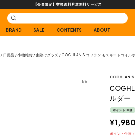
購入商品[¥2,000(税込)以上]のレビュー投稿で300ptプレゼント!
BRAND
SALE
CONTENTS
ABOUT
日用品
小物雑貨
虫除けグッズ
COGHLAN'S コフラン モスキートコイル
COGHLAN'S
1/6
COGH
ルダー
ポイント10倍
¥
1,98
ポイント