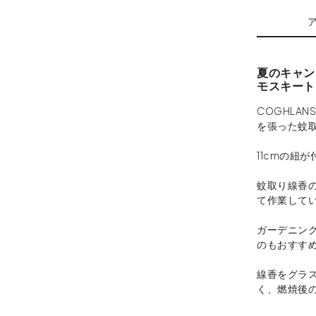
夏のキャン
モスキート
COGHLA
を張った蚊
11cmの紐
蚊取り線香
て作業して
ガーデニン
のもおすす
線香をグラ
く、燃焼後