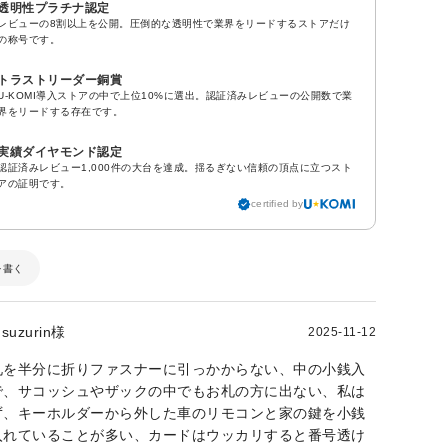
透明性プラチナ認定
レビューの8割以上を公開。圧倒的な透明性で業界をリードするストアだけ
の称号です。
トラストリーダー銅賞
U-KOMI導入ストアの中で上位10%に選出。認証済みレビューの公開数で業
界をリードする存在です。
実績ダイヤモンド認定
認証済みレビュー1,000件の大台を達成。揺るぎない信頼の頂点に立つスト
アの証明です。
certified by
を書く
suzurin様
2025-11-12
札を半分に折りファスナーに引っかからない、中の小銭入
で、サコッシュやザックの中でもお札の方に出ない、私は
ず、キーホルダーから外した車のリモコンと家の鍵を小銭
入れていることが多い、カードはウッカリすると番号透け