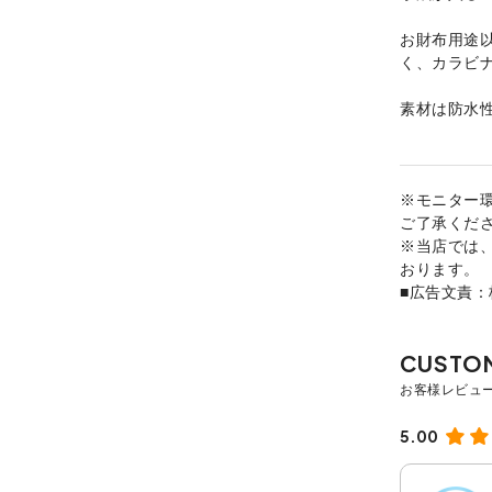
お財布用途
く、カラビ
素材は防水
※モニター
ご了承くだ
※当店では
おります。
■広告文責
5.00