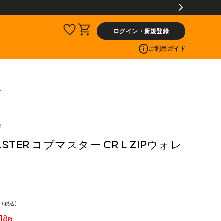
ログイン・新規登録
ご利用ガイド
ト
R
STER コブマスター CR L ZIPウォレ
0
税込
18