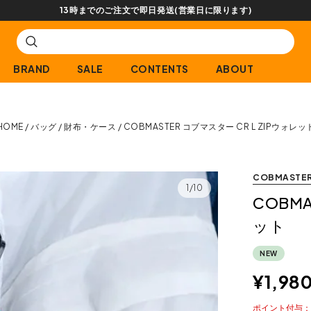
【会員限定】交換送料片道無料サービス
BRAND
SALE
CONTENTS
ABOUT
HOME
バッグ
財布・ケース
COBMASTER コブマスター CR L ZIPウォレッ
COBMASTE
1/10
COBMA
ット
NEW
¥
1,98
ポイント