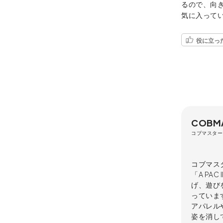
るので、向
気に入って
役に立っ
COBM
コブマスター
コブマス
「A PA
げ、遊び
っていま
アパレル
姿を消し