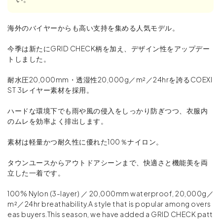
海外のバイヤーからも高い支持を集める人気モデル。
今季は新たにGRID CHECK柄を加え、デザイン性をアップデー
トしました。
耐水圧20,000mm・透湿性20,000g／m²／24hrを誇るCOEXI
ST 3レイヤー素材を採用。
ハードな環境下でも雨や風の侵入をしっかり防ぎつつ、衣服内
のムレを効率よく排出します。
素材は軽量かつ耐久性に優れた100％ナイロン。
タウンユースからアウトドアシーンまで、快適さと機能美を両
立した一着です。
100% Nylon (3-layer) ／ 20,000mm waterproof, 20,000g／
m²／24hr breathability.A style that is popular among overs
eas buyers.This season, we have added a GRID CHECK patt