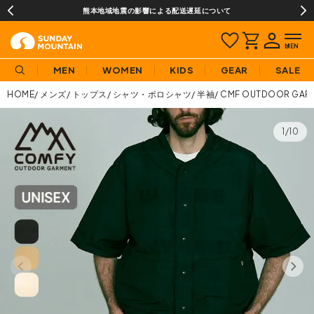
熊本地域地震の影響による配送遅延について
MEN
WOMEN
KIDS
GEAR
SALE
HOME
メンズ
トップス
シャツ・ポロシャツ
半袖
CMF OUTDOOR 
1/10