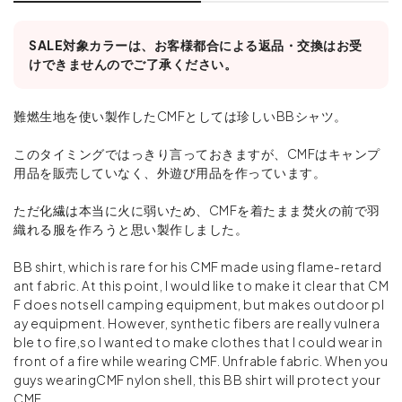
SALE対象カラーは、お客様都合による返品・交換はお受
けできませんのでご了承ください。
難燃生地を使い製作したCMFとしては珍しいBBシャツ。
このタイミングではっきり言っておきますが、CMFはキャンプ
用品を販売していなく、外遊び用品を作っています。
ただ化繊は本当に火に弱いため、CMFを着たまま焚火の前で羽
織れる服を作ろうと思い製作しました。
BB shirt, which is rare for his CMF made using flame-retard
ant fabric. At this point, I would like to make it clear that CM
F does notsell camping equipment, but makes outdoor pl
ay equipment. However, synthetic fibers are really vulnera
ble to fire,so I wanted to make clothes that I could wear in
front of a fire while wearing CMF. Unfrable fabric. When you
guys wearingCMF nylon shell, this BB shirt will protect your
CMF.