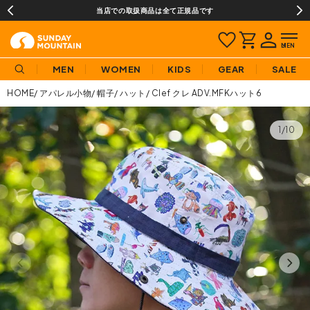
当店での取扱商品は全て正規品です
MEN
WOMEN
KIDS
GEAR
SALE
HOME
アパレル小物
帽子
ハット
Clef クレ ADV.MFKハット6
1/10