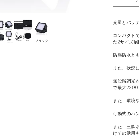
光量とバッ
コンパクト
ブラック
た2サイズ展
防塵防水とも
また、状況
無段階調光が
で最大220
また、環境
可動式のハ
また、三脚
けての活用