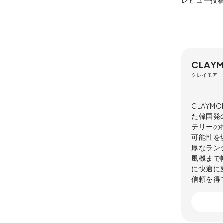
レビュー投
CLAY
クレイモア
CLAY
た韓国発
テリーの
可能性を
厚なラン
風機まで
に快適に
信頼を得