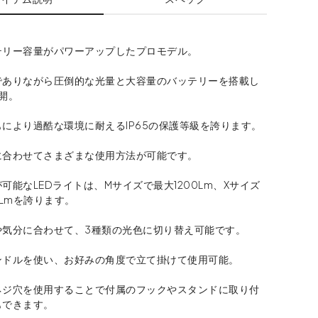
テリー容量がパワーアップしたプロモデル。
でありながら圧倒的な光量と大容量のバッテリーを搭載し
開。
により過酷な環境に耐えるIP65の保護等級を誇ります。
に合わせてさまざまな使用方法が可能です。
可能なLEDライトは、Mサイズで最大1200Lm、Xサイズ
0Lmを誇ります。
や気分に合わせて、3種類の光色に切り替え可能です。
ンドルを使い、お好みの角度で立て掛けて使用可能。
ネジ穴を使用することで付属のフックやスタンドに取り付
もできます。