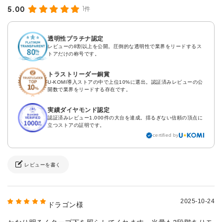
5.00
1件
透明性プラチナ認定
レビューの8割以上を公開。圧倒的な透明性で業界をリードするス
トアだけの称号です。
トラストリーダー銅賞
U-KOMI導入ストアの中で上位10%に選出。認証済みレビューの公
開数で業界をリードする存在です。
実績ダイヤモンド認定
認証済みレビュー1,000件の大台を達成。揺るぎない信頼の頂点に
立つストアの証明です。
certified by
レビューを書く
2025-10-24
ドラゴン様