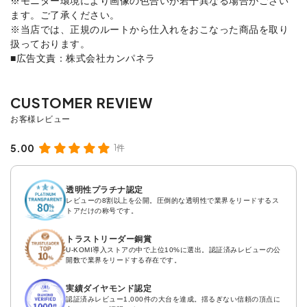
※モニター環境により画像の色合いが若干異なる場合がござい
ます。ご了承ください。
※当店では、正規のルートから仕入れをおこなった商品を取り
扱っております。
■広告文責：株式会社カンパネラ
5.00
1件
透明性プラチナ認定
レビューの8割以上を公開。圧倒的な透明性で業界をリードするス
トアだけの称号です。
トラストリーダー銅賞
U-KOMI導入ストアの中で上位10%に選出。認証済みレビューの公
開数で業界をリードする存在です。
実績ダイヤモンド認定
認証済みレビュー1,000件の大台を達成。揺るぎない信頼の頂点に