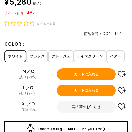
¥
5,280
税込
48
ポイント
レビューを書く
商品番号
C04-1444
COLOR：
ホワイト
ブラック
グレージュ
アイスグリーン
バター
M／O
カートに入れる
残りわずか
L／O
カートに入れる
残りわずか
XL／O
再入荷のお知らせ
在庫切れ
158cm / 51kg
M/O
Find your size