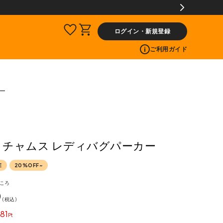
ログイン・新規登録
ご利用ガイド
カー
S チャムス レディバグパーカー
E
20%OFF~
ころ
0
税込
81