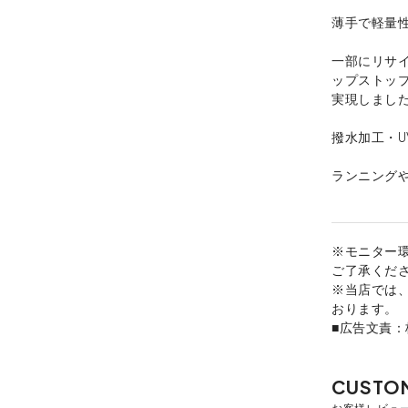
薄手で軽量性
一部にリサ
ップストッ
実現しまし
撥水加工・
ランニング
※モニター
ご了承くだ
※当店では
おります。
■広告文責