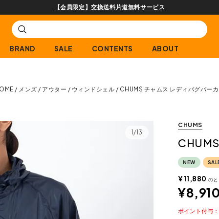
購入商品[¥2,000(税込)以上]のレビュー投稿で300ptプレゼント!
BRAND
SALE
CONTENTS
ABOUT
OME
メンズ
アウター
ウィンドシェル
CHUMS チャムス レディバグパー
CHUMS
1/13
CHUM
NEW
SAL
¥
11,880
のと
¥
8,91
ポイント