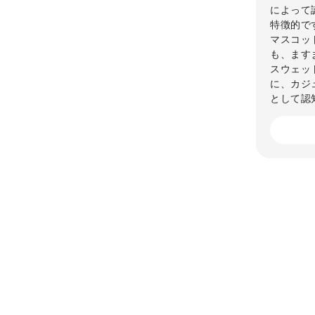
によって
特徴的で
マスコット
も、ます
スウェッ
に、カジ
として認