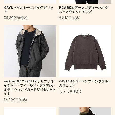
CAYL ケイル レースバッグ グリッ
ROARK ロアーク メディーバル ク
ド
ルースウェット メンズ
35,200円(税込)
9,240円(税込)
narifuri NFC×KELTY ナリフリ ネ
GOHEMP ゴーヘンプ ヘンプクルー
イチャー・フィールド・クラブ×ケ
スウェット
ルティ ウィンドガードザパタジャケ
13,970円(税込)
ット
24,200円(税込)