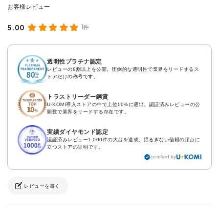
5.00
1件
透明性プラチナ認定
レビューの8割以上を公開。圧倒的な透明性で業界をリードするス
トアだけの称号です。
トラストリーダー銅賞
U-KOMI導入ストアの中で上位10%に選出。認証済みレビューの公
開数で業界をリードする存在です。
実績ダイヤモンド認定
認証済みレビュー1,000件の大台を達成。揺るぎない信頼の頂点に
立つストアの証明です。
certified by
レビューを書く