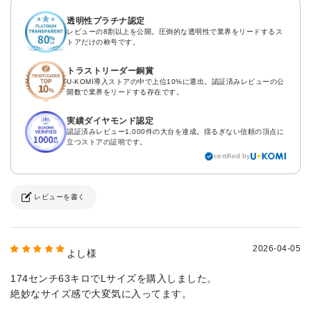
透明性プラチナ認定
レビューの8割以上を公開。圧倒的な透明性で業界をリードするス
トアだけの称号です。
トラストリーダー銅賞
U-KOMI導入ストアの中で上位10%に選出。認証済みレビューの公
開数で業界をリードする存在です。
実績ダイヤモンド認定
認証済みレビュー1,000件の大台を達成。揺るぎない信頼の頂点に
立つストアの証明です。
certified by
レビューを書く
2026-04-05
よし様
174センチ63キロでLサイズを購入しました。
絶妙なサイズ感で大変気に入ってます。