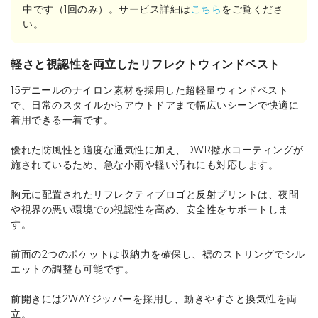
中です（1回のみ）。サービス詳細は
こちら
をご覧くださ
い。
軽さと視認性を両立したリフレクトウィンドベスト
15デニールのナイロン素材を採用した超軽量ウィンドベスト
で、日常のスタイルからアウトドアまで幅広いシーンで快適に
着用できる一着です。
優れた防風性と適度な通気性に加え、DWR撥水コーティングが
施されているため、急な小雨や軽い汚れにも対応します。
胸元に配置されたリフレクティブロゴと反射プリントは、夜間
や視界の悪い環境での視認性を高め、安全性をサポートしま
す。
前面の2つのポケットは収納力を確保し、裾のストリングでシル
エットの調整も可能です。
前開きには2WAYジッパーを採用し、動きやすさと換気性を両
立。