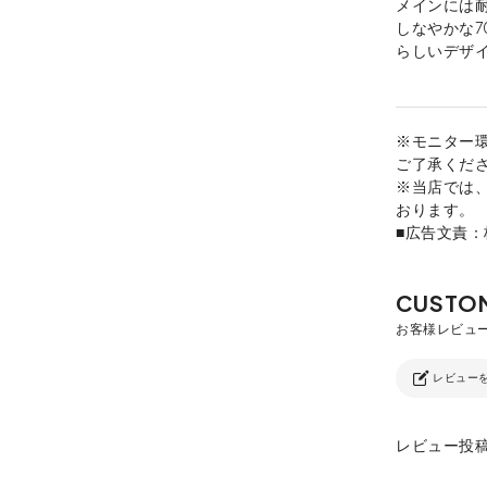
メインには
しなやかな7
らしいデザ
※モニター
ご了承くだ
※当店では
おります。
■広告文責
レビュー
レビュー投