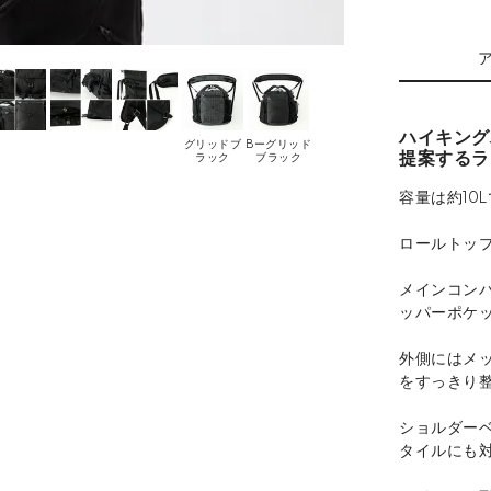
ハイキング
グリッドブ
Bーグリッド
提案するライ
ラック
ブラック
容量は約10
ロールトッ
メインコン
ッパーポケ
外側にはメ
をすっきり
ショルダー
タイルにも