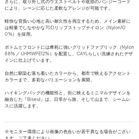
さらに、取り外し式のウエストベルトや底部のバンジーコード
により、シーンに応じた柔軟なアレンジが可能です。
軽快な背負い心地と高い耐久性を両立するため、メイン素材に
は軽量でしなやかな70Dリップストップナイロン（Nylon10
0%）を採用。
ボトムとフロントには摩耗に強いグリッドファブリック（Nylon
88% ／ UHMWPE12%）を配置し、CAYLらしい洗練されたデザ
インに仕上げています。
自然に馴染む落ち着いたカラーから、都市で映えるアクセント
カラーまで、多彩なバリエーションを展開。
ハイキングバッグの機能性と、街に映えるミニマルデザインを
融合した『Biseul』は、日常から旅、そして山まで、シームレ
スに活躍します。
※モニター環境により画像の色合いが若干異なる場合がござい
ます。ご了承ください。