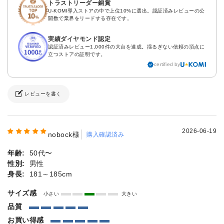
トラストリーダー銅賞
U-KOMI導入ストアの中で上位10%に選出。認証済みレビューの公
開数で業界をリードする存在です。
実績ダイヤモンド認定
認証済みレビュー1,000件の大台を達成。揺るぎない信頼の頂点に
立つストアの証明です。
certified by
レビューを書く
2026-06-19
nobock様
購入確認済み
年齢:
50代〜
性別:
男性
身長:
181～185cm
サイズ感
小さい
大きい
品質
お買い得感