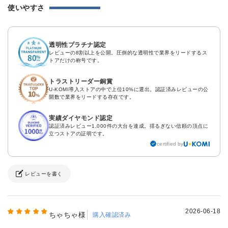
使いやすさ
透明性プラチナ認定
レビューの8割以上を公開。圧倒的な透明性で業界をリードするス
トアだけの称号です。
トラストリーダー銅賞
U-KOMI導入ストアの中で上位10%に選出。認証済みレビューの公
開数で業界をリードする存在です。
実績ダイヤモンド認定
認証済みレビュー1,000件の大台を達成。揺るぎない信頼の頂点に
立つストアの証明です。
certified by
レビューを書く
2026-06-18
ちゃちゃ様
購入確認済み