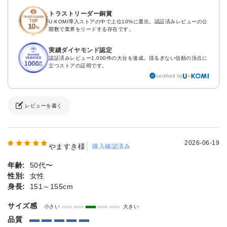
トラストリーダー銅賞
U-KOMI導入ストアの中で上位10%に選出。認証済みレビューの公
開数で業界をリードする存在です。
実績ダイヤモンド認定
認証済みレビュー1,000件の大台を達成。揺るぎない信頼の頂点に
立つストアの証明です。
certified by
レビューを書く
2026-06-19
やますき様
購入確認済み
年齢:
50代〜
性別:
女性
身長:
151～155cm
サイズ感
小さい
大きい
品質