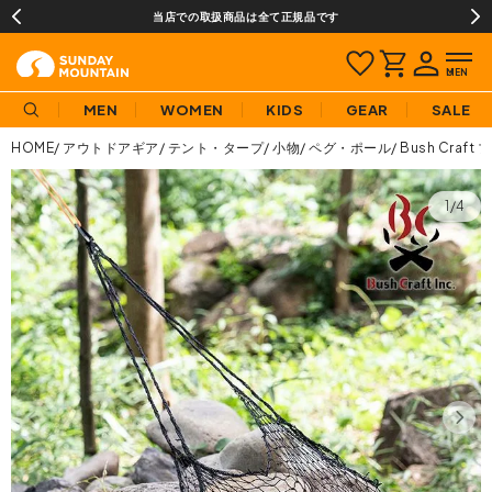
当店での取扱商品は全て正規品です
MEN
WOMEN
KIDS
GEAR
SALE
HOME
アウトドアギア
テント・タープ
小物
ペグ・ポール
Bush Cra
1/4