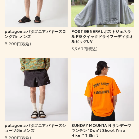
patagonia パタゴニア バギーズロ
POST GENERAL ポストジェネラ
ング7in メンズ
ル PG クイックドライフーディタオ
ルビッグUV
9,900円(税込)
3,960円(税込)
patagonia パタゴニア バギーズシ
SUNDAY MOUNTAIN サンデーマ
ョーツ5in メンズ
ウンテン "Don't Shoot I'm a
Hiker" T Shirt
9,900円(税込)